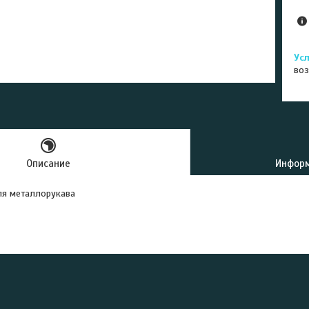
воз
Описание
Информ
я металлорукава