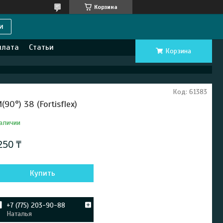
Корзина
и
плата
Статьи
Корзина
Код:
61383
(90°) 38 (Fortisflex)
аличии
250 ₸
Купить
+7 (775) 203-90-88
Наталья