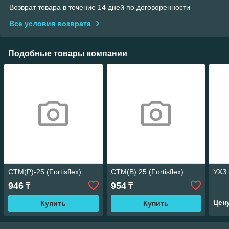
Возврат товара в течение 14 дней по договоренности
Все условия возврата
Подобные товары компании
СТМ(Р)-25 (Fortisflex)
СТМ(В) 25 (Fortisflex)
УХЗ 
946
954
₸
₸
Цен
Купить
Купить