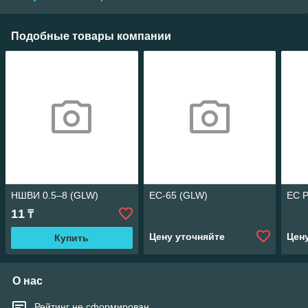
Подобные товары компании
НШВИ 0.5–8 (GLW)
EC-65 (GLW)
EC 
11
₸
Цену уточняйте
Цен
Купить
О нас
Рейтинг не сформирован