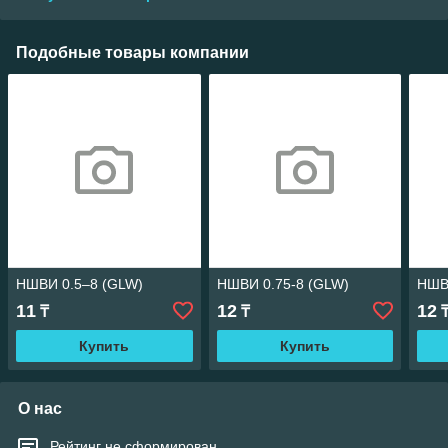
Подобные товары компании
НШВИ 0.5–8 (GLW)
НШВИ 0.75-8 (GLW)
НШВ
11
12
12
₸
₸
Купить
Купить
О нас
Рейтинг не сформирован