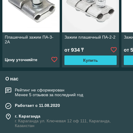
Плашечный зажим ПА-3-
Зажим плашечный ПА-2-2
Заж
2А
934
от
₸
от
Цену уточняйте
Купить
О нас
Рейтинг не сформирован
Менее 5 отзывов за последний год
Работает с 11.08.2020
г. Караганда
г. Караганда ул. Ключевая 12 оф 111, Караганда,
Казахстан